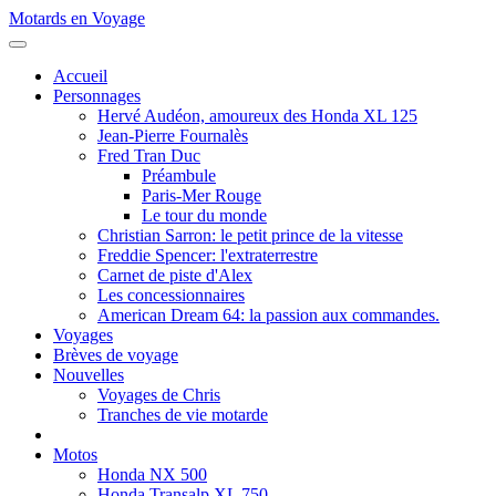
Motards en Voyage
Accueil
Personnages
Hervé Audéon, amoureux des Honda XL 125
Jean-Pierre Fournalès
Fred Tran Duc
Préambule
Paris-Mer Rouge
Le tour du monde
Christian Sarron: le petit prince de la vitesse
Freddie Spencer: l'extraterrestre
Carnet de piste d'Alex
Les concessionnaires
American Dream 64: la passion aux commandes.
Voyages
Brèves de voyage
Nouvelles
Voyages de Chris
Tranches de vie motarde
Motos
Honda NX 500
Honda Transalp XL 750