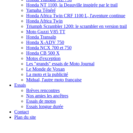
Honda NT 1100, la Deauville inspirée par le trail
Yamaha Ténéré
Honda Africa Twin CRF 1100 L, l'aventure continue
Honda Africa Twin
Triumph Scrambler 1200: le scrambler en version trail
Moto Guzzi V85 TT
Honda Transalp
Honda X-ADV 750
Honda NCX 700 et 750
Honda CB 500 X
Motos d'exception
Les "grands" essais de Moto Journal
Le Monde de Voxan
La moto et la publicité
Midual, l'autre moto française
Essais
Brèves rencontres
Nos amies les ancêtres
Essais de motos
Essais longue durée
Contact
Plan du site