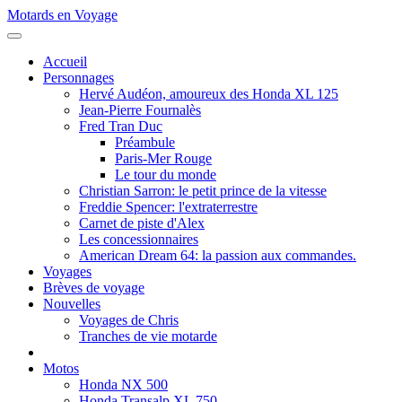
Motards en Voyage
Accueil
Personnages
Hervé Audéon, amoureux des Honda XL 125
Jean-Pierre Fournalès
Fred Tran Duc
Préambule
Paris-Mer Rouge
Le tour du monde
Christian Sarron: le petit prince de la vitesse
Freddie Spencer: l'extraterrestre
Carnet de piste d'Alex
Les concessionnaires
American Dream 64: la passion aux commandes.
Voyages
Brèves de voyage
Nouvelles
Voyages de Chris
Tranches de vie motarde
Motos
Honda NX 500
Honda Transalp XL 750