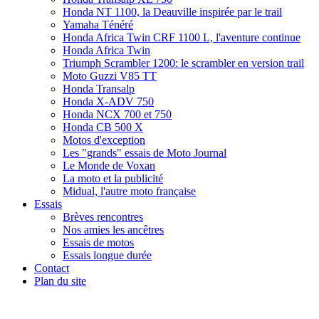
Honda NT 1100, la Deauville inspirée par le trail
Yamaha Ténéré
Honda Africa Twin CRF 1100 L, l'aventure continue
Honda Africa Twin
Triumph Scrambler 1200: le scrambler en version trail
Moto Guzzi V85 TT
Honda Transalp
Honda X-ADV 750
Honda NCX 700 et 750
Honda CB 500 X
Motos d'exception
Les "grands" essais de Moto Journal
Le Monde de Voxan
La moto et la publicité
Midual, l'autre moto française
Essais
Brèves rencontres
Nos amies les ancêtres
Essais de motos
Essais longue durée
Contact
Plan du site