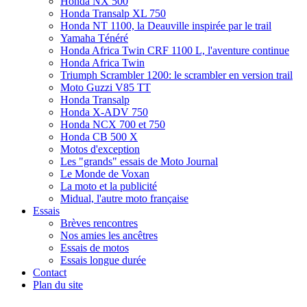
Honda NX 500
Honda Transalp XL 750
Honda NT 1100, la Deauville inspirée par le trail
Yamaha Ténéré
Honda Africa Twin CRF 1100 L, l'aventure continue
Honda Africa Twin
Triumph Scrambler 1200: le scrambler en version trail
Moto Guzzi V85 TT
Honda Transalp
Honda X-ADV 750
Honda NCX 700 et 750
Honda CB 500 X
Motos d'exception
Les "grands" essais de Moto Journal
Le Monde de Voxan
La moto et la publicité
Midual, l'autre moto française
Essais
Brèves rencontres
Nos amies les ancêtres
Essais de motos
Essais longue durée
Contact
Plan du site