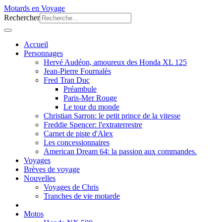
Motards en Voyage
Rechercher
Accueil
Personnages
Hervé Audéon, amoureux des Honda XL 125
Jean-Pierre Fournalès
Fred Tran Duc
Préambule
Paris-Mer Rouge
Le tour du monde
Christian Sarron: le petit prince de la vitesse
Freddie Spencer: l'extraterrestre
Carnet de piste d'Alex
Les concessionnaires
American Dream 64: la passion aux commandes.
Voyages
Brèves de voyage
Nouvelles
Voyages de Chris
Tranches de vie motarde
Motos