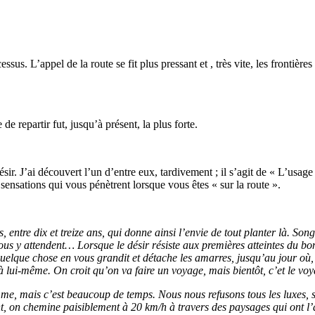
us. L’appel de la route se fit plus pressant et , très vite, les frontières 
e repartir fut, jusqu’à présent, la plus forte.
e désir. J’ai découvert l’un d’entre eux, tardivement ; il s’agit de « L
s sensations qui vous pénètrent lorsque vous êtes « sur la route ».
pis, entre dix et treize ans, qui donne ainsi l’envie de tout planter là.
us y attendent… Lorsque le désir résiste aux premières atteintes du bon 
elque chose en vous grandit et détache les amarres, jusqu’au jour où, 
 à lui-même. On croit qu’on va faire un voyage, mais bientôt, c’et le voya
e, mais c’est beaucoup de temps. Nous nous refusons tous les luxes, sauf
olant, on chemine paisiblement à 20 km/h à travers des paysages qui ont 