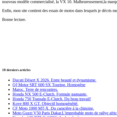
nouveau modèle commercialisé, la VX 10. Malheureusement,la marque vi
Enfin, mon site contient des essais de motos dans lesquels je décris m
Bonne lecture.
10 derniers articles
Ducati Désert X 2026. Entre beauté et dynamisme.
QJ Motor SRT 600 SX Touring. Homogène
Maroc. Terre de rencontres.
Honda NX 500 E-Clutch. Formule gagnante.
Honda 750 Transalp E-Clutch. Du beau travail!
Kove 800 X GT. Objectif homogénéité.
CF Moto 1000 MT-X. Du caractère à la chinoise.
Moto Guzzi V50 Paris Dakar.L'improbable moto de rallye afric