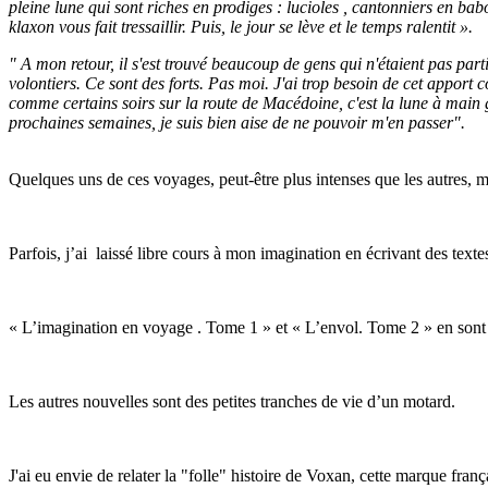
pleine lune qui sont riches en prodiges : lucioles , cantonniers en babo
klaxon vous fait tressaillir. Puis, le jour se lève et le temps ralentit ».
" A mon retour, il s'est trouvé beaucoup de gens qui n'étaient pas parti
volontiers. Ce sont des forts. Pas moi. J'ai trop besoin de cet apport
comme certains soirs sur la route de Macédoine, c'est la lune à main ga
prochaines semaines, je suis bien aise de ne pouvoir m'en passer".
Quelques uns de ces voyages, peut-être plus intenses que les autres, m’
Parfois, j’ai laissé libre cours à mon imagination en écrivant des textes
« L’imagination en voyage . Tome 1 » et « L’envol. Tome 2 » en sont le
Les autres nouvelles sont des petites tranches de vie d’un motard.
J'ai eu envie de relater la "folle" histoire de Voxan, cette marque fran