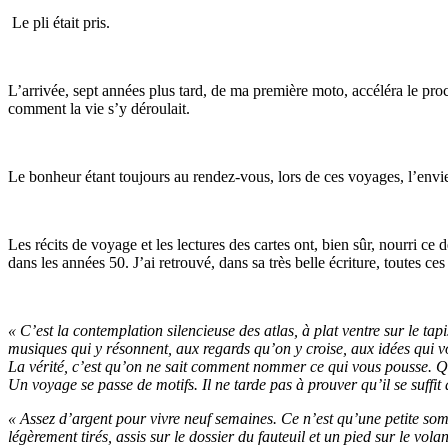
Le pli était pris.
L’arrivée, sept années plus tard, de ma première moto, accéléra le process
comment la vie s’y déroulait.
Le bonheur étant toujours au rendez-vous, lors de ces voyages, l’envie d
Les récits de voyage et les lectures des cartes ont, bien sûr, nourri c
dans les années 50. J’ai retrouvé, dans sa très belle écriture, toutes ce
« C’est la contemplation silencieuse des atlas, à plat ventre sur le ta
musiques qui y résonnent, aux regards qu’on y croise, aux idées qui vo
La vérité, c’est qu’on ne sait comment nommer ce qui vous pousse. Qu
Un voyage se passe de motifs. Il ne tarde pas à prouver qu’il se suffit
« Assez d’argent pour vivre neuf semaines. Ce n’est qu’une petite somm
légèrement tirés, assis sur le dossier du fauteuil et un pied sur le v