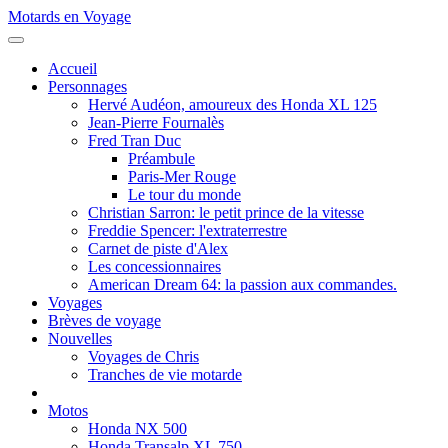
Motards en Voyage
Accueil
Personnages
Hervé Audéon, amoureux des Honda XL 125
Jean-Pierre Fournalès
Fred Tran Duc
Préambule
Paris-Mer Rouge
Le tour du monde
Christian Sarron: le petit prince de la vitesse
Freddie Spencer: l'extraterrestre
Carnet de piste d'Alex
Les concessionnaires
American Dream 64: la passion aux commandes.
Voyages
Brèves de voyage
Nouvelles
Voyages de Chris
Tranches de vie motarde
Motos
Honda NX 500
Honda Transalp XL 750