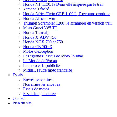
Honda NT 1100, la Deauville inspirée par le trail
Yamaha Ténéré
Honda Africa Twin CRF 1100 L, l'aventure continue
Honda Africa Twin
Triumph Scrambler 1200: le scrambler en version trail
Moto Guzzi V85 TT
Honda Transalp
Honda X-ADV 750
Honda NCX 700 et 750
Honda CB 500 X
Motos d'exception
Les "grands" essais de Moto Journal
Le Monde de Voxan
La moto et la publicité
Midual, l'autre moto française
Essais
Brèves rencontres
Nos amies les ancêtres
Essais de motos
Essais longue durée
Contact
Plan du site