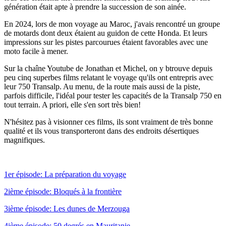
génération était apte à prendre la succession de son ainée.
En 2024, lors de mon voyage au Maroc, j'avais rencontré un groupe
de motards dont deux étaient au guidon de cette Honda. Et leurs
impressions sur les pistes parcourues étaient favorables avec une
moto facile à mener.
Sur la chaîne Youtube de Jonathan et Michel, on y btrouve depuis
peu cinq superbes films relatant le voyage qu'ils ont entrepris avec
leur 750 Transalp. Au menu, de la route mais aussi de la piste,
parfois difficile, l'idéal pour tester les capacités de la Transalp 750 en
tout terrain. A priori, elle s'en sort très bien!
N'hésitez pas à visionner ces films, ils sont vraiment de très bonne
qualité et ils vous transporteront dans des endroits désertiques
magnifiques.
1er épisode
: La préparation du voyage
2ième épisode
: Bloqués à la frontière
3ième épisode
: Les dunes de Merzouga
4ième épisode
: 50 degrés en Mauritanie