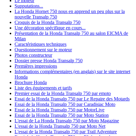
Le moteur
Supputations...
La Honda Hornet 750 nous en apprend un peu plus sur la
nouvelle Transalp 750
Croquis de la Honda Transalp 750
Une décoration spécifique en cours...
Présentation de la Honda Transalp 750 au salon EICMA de
Milan
Caractéristiques techniques
Questionnement sur le moteur
Photos constructeur
Dossier presse Honda Transalp 750
Premières impressions
Informations complémentaires (en anglais) sur le site internet
Honda
Brochure Honda
Liste des équipements et tarifs
Premier essai de la Honda Transalp 750 par emoto
Essai de la Honda Transalp 750 par Le Repaire des Motards
Essai de la Honda Transalp 750 par Caradisiac Moto
Essai de la Honda Transalp 750 par MotorLive
Essai de la Honda Transalp 750 par Moto Station
L'essai de La Honda Transalp 750 par Moto Magazine
L'essai de la Honda Transalp 750 par Moto Net
L'essai de la Honda Transalp 750 par Trail Adventure