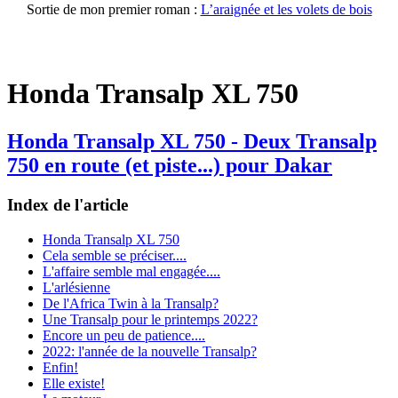
Sortie de mon premier roman :
L’araignée et les volets de bois
Honda Transalp XL 750
Honda Transalp XL 750 - Deux Transalp
750 en route (et piste...) pour Dakar
Index de l'article
Honda Transalp XL 750
Cela semble se préciser....
L'affaire semble mal engagée....
L'arlésienne
De l'Africa Twin à la Transalp?
Une Transalp pour le printemps 2022?
Encore un peu de patience....
2022: l'année de la nouvelle Transalp?
Enfin!
Elle existe!