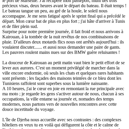
le port de Marseille. J'ai récupéré mon passeport, muni des trois
précieux visas, deux heures avant le départ du bateau. Il était temps !
Le bateau tangue un peu, au gré de la houle, le soleil nous
accompagne. Je me sens fatigué après le sprint final qui a précédé le
départ. Mon cœur bat de plus en plus fort ; j'ai hâte d'arriver à Tunis
et de filer plein sud.
Surprise pour notre première journée, il fait froid et nous arrivons à
Kairouan, à la tombée de la nuit revêtus de nos combinaisons de
pluie. D'ailleurs deux motards flics nous ont arrêtés aujourd'hui : ils
voulaient discuter....... et aussi nous demander une paire de gants.
Les pauvres roulent mains nues sur des BMW guère reluisantes !
La douceur de Kairouan au petit matin vaut bien le petit effort de se
lever aux aurores. C'est un moment privilégié de marcher dans la
ville encore endormie, où seuls les chats et quelques rares habitants
sont présents ; les façades des maisons teintées de ce bleu dont les
Tunisiens raffolent sont superbes sous la lumière naissante.
A 10 heures, j'ai le cœur en joie en remontant la rue principale avec
ma moto ; je regarde les gens s'activer autour de nous, chacun à ses
occupations, la ville entame sa journée et, nomades des temps
modernes, nous partons vers de nouvelles rencontres avec cette
douce incertitude du voyage.
L'île de Djerba nous accueille avec ses contrastes : des complexes
hôteliers en veux tu en voilà qui défigurent la côte et le calme de