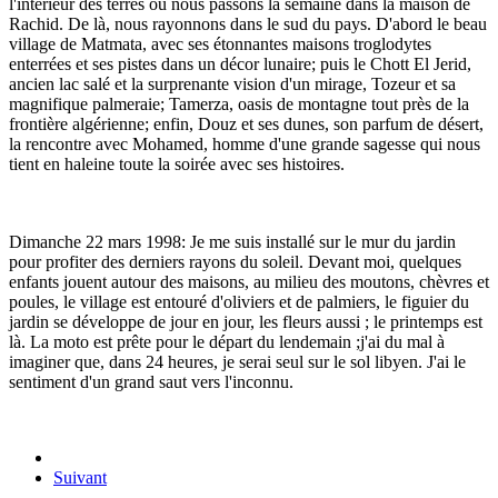
l'intérieur des terres où nous passons la semaine dans la maison de
Rachid. De là, nous rayonnons dans le sud du pays. D'abord le beau
village de Matmata, avec ses étonnantes maisons troglodytes
enterrées et ses pistes dans un décor lunaire; puis le Chott El Jerid,
ancien lac salé et la surprenante vision d'un mirage, Tozeur et sa
magnifique palmeraie; Tamerza, oasis de montagne tout près de la
frontière algérienne; enfin, Douz et ses dunes, son parfum de désert,
la rencontre avec Mohamed, homme d'une grande sagesse qui nous
tient en haleine toute la soirée avec ses histoires.
Dimanche 22 mars 1998: Je me suis installé sur le mur du jardin
pour profiter des derniers rayons du soleil. Devant moi, quelques
enfants jouent autour des maisons, au milieu des moutons, chèvres et
poules, le village est entouré d'oliviers et de palmiers, le figuier du
jardin se développe de jour en jour, les fleurs aussi ; le printemps est
là. La moto est prête pour le départ du lendemain ;j'ai du mal à
imaginer que, dans 24 heures, je serai seul sur le sol libyen. J'ai le
sentiment d'un grand saut vers l'inconnu.
Suivant