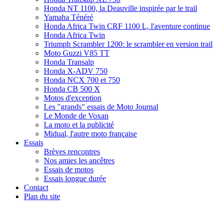
Honda NT 1100, la Deauville inspirée par le trail
Yamaha Ténéré
Honda Africa Twin CRF 1100 L, l'aventure continue
Honda Africa Twin
Triumph Scrambler 1200: le scrambler en version trail
Moto Guzzi V85 TT
Honda Transalp
Honda X-ADV 750
Honda NCX 700 et 750
Honda CB 500 X
Motos d'exception
Les "grands" essais de Moto Journal
Le Monde de Voxan
La moto et la publicité
Midual, l'autre moto française
Essais
Brèves rencontres
Nos amies les ancêtres
Essais de motos
Essais longue durée
Contact
Plan du site