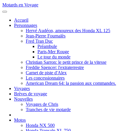
Motards en Voyage
Accueil
Personnages
Hervé Audéon, amoureux des Honda XL 125
Jean-Pierre Fournalès
Fred Tran Duc
Préambule
Paris-Mer Rouge
Le tour du monde
Christian Sarron: le petit prince de la vitesse
Freddie Spencer: l'extraterrestre
Carnet de piste d'Alex
Les concessionnaires
American Dream 64: la passion aux commandes.
Voyages
Brèves de voyage
Nouvelles
Voyages de Chris
Tranches de vie motarde
Motos
Honda NX 500
Honda Transalp XL 750