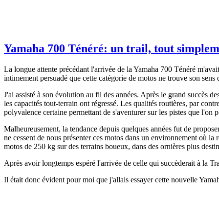
Yamaha 700 Ténéré: un trail, tout simplem
La longue attente précédant l'arrivée de la Yamaha 700 Ténéré m'avait 
intimement persuadé que cette catégorie de motos ne trouve son sens
J'ai assisté à son évolution au fil des années. Après le grand succès de
les capacités tout-terrain ont régressé. Les qualités routières, par con
polyvalence certaine permettant de s'aventurer sur les pistes que l'on 
Malheureusement, la tendance depuis quelques années fut de proposer d
ne cessent de nous présenter ces motos dans un environnement où la rou
motos de 250 kg sur des terrains boueux, dans des ornières plus desti
Après avoir longtemps espéré l'arrivée de celle qui succèderait à la Tran
Il était donc évident pour moi que j'allais essayer cette nouvelle Yamaha