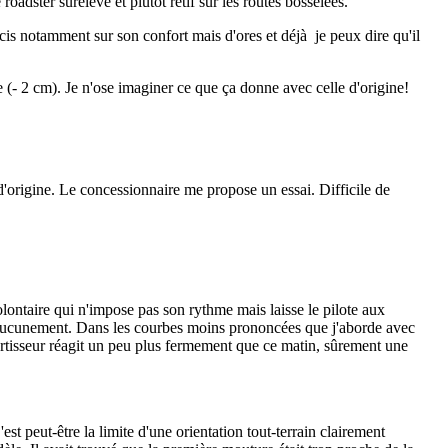
oadster surélevé et plutôt rétif sur les routes bosselées.
récis notamment sur son confort mais d'ores et déjà je peux dire qu'il
ée (- 2 cm). Je n'ose imaginer ce que ça donne avec celle d'origine!
 d'origine. Le concessionnaire me propose un essai. Difficile de
volontaire qui n'impose pas son rythme mais laisse le pilote aux
ne aucunement. Dans les courbes moins prononcées que j'aborde avec
amortisseur réagit un peu plus fermement que ce matin, sûrement une
t peut-être la limite d'une orientation tout-terrain clairement