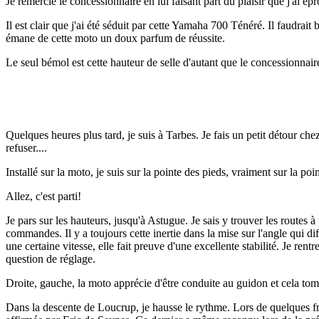
Je remercie le concessionnaire en lui faisant part du plaisir que j'ai é
Il est clair que j'ai été séduit par cette Yamaha 700 Ténéré. Il faudrai
émane de cette moto un doux parfum de réussite.
Le seul bémol est cette hauteur de selle d'autant que le concessionnai
Quelques heures plus tard, je suis à Tarbes. Je fais un petit détour ch
refuser....
Installé sur la moto, je suis sur la pointe des pieds, vraiment sur la po
Allez, c'est parti!
Je pars sur les hauteurs, jusqu'à Astugue. Je sais y trouver les routes 
commandes. Il y a toujours cette inertie dans la mise sur l'angle qui
une certaine vitesse, elle fait preuve d'une excellente stabilité. Je r
question de réglage.
Droite, gauche, la moto apprécie d'être conduite au guidon et cela tom
Dans la descente de Loucrup, je hausse le rythme. Lors de quelques frei