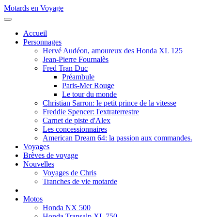
Motards en Voyage
Accueil
Personnages
Hervé Audéon, amoureux des Honda XL 125
Jean-Pierre Fournalès
Fred Tran Duc
Préambule
Paris-Mer Rouge
Le tour du monde
Christian Sarron: le petit prince de la vitesse
Freddie Spencer: l'extraterrestre
Carnet de piste d'Alex
Les concessionnaires
American Dream 64: la passion aux commandes.
Voyages
Brèves de voyage
Nouvelles
Voyages de Chris
Tranches de vie motarde
Motos
Honda NX 500
Honda Transalp XL 750