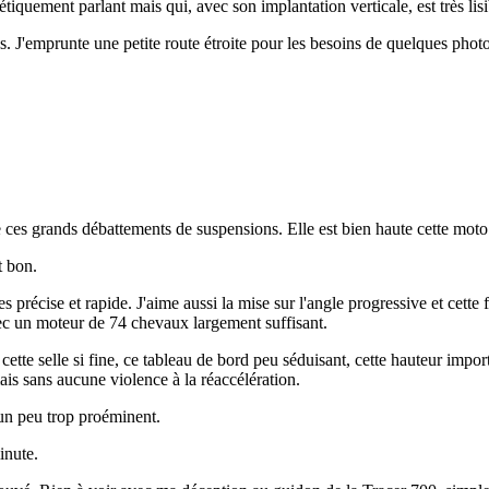
iquement parlant mais qui, avec son implantation verticale, est très lisi
. J'emprunte une petite route étroite pour les besoins de quelques photo
e ces grands débattements de suspensions. Elle est bien haute cette moto 
t bon.
es précise et rapide. J'aime aussi la mise sur l'angle progressive et cette 
avec un moteur de 74 chevaux largement suffisant.
tte selle si fine, ce tableau de bord peu séduisant, cette hauteur import
mais sans aucune violence à la réaccélération.
 un peu trop proéminent.
inute.