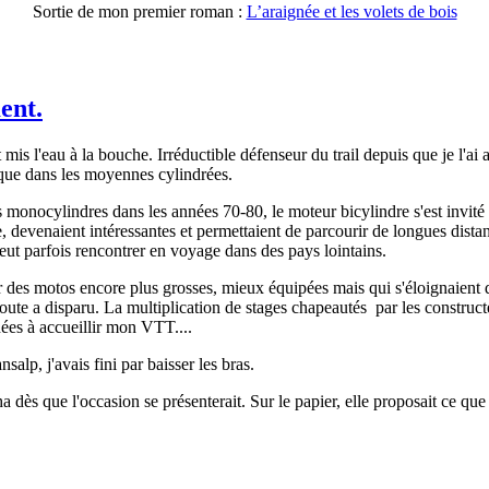
Sortie de mon premier roman :
L’araignée et les volets de bois
ent.
mis l'eau à la bouche. Irréductible défenseur du trail depuis que je l'
 que dans les moyennes cylindrées.
s monocylindres dans les années 70-80, le moteur bicylindre s'est invité 
tre, devenaient intéressantes et permettaient de parcourir de longues dis
peut parfois rencontrer en voyage dans des pays lointains.
es motos encore plus grosses, mieux équipées mais qui s'éloignaient de
te a disparu. La multiplication de stages chapeautés par les constructeu
nées à accueillir mon VTT....
salp, j'avais fini par baisser les bras.
 dès que l'occasion se présenterait. Sur le papier, elle proposait ce que j