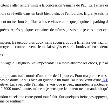
tent à aller rendre visite à la concession Yamaha de Pau. La Ténéré est
dre se réveille dans un bruit bien plein. Je l'enfourche. Bigre, je suis h
nt un très bon équilibre à basse vitesse alors que je quitte le parking 
précis. Après quelques centaines de mètres, je sais que je vais aimer cett
 moteur. Beaucoup plus doux, sans aucun à-coup à la remise des gaz, il
on moyenne contre le vent. Je me laisse glisser sur le boulevard en sixièm
es.
 du village d'Artiguelouve. Impeccable! La moto absorbe les chocs, je n'
le propre aux trails munis d'une roue de 21 pouces. Pour ma part, ce n'es
as de doute, je suis bien au guidon d'un trail! J'ai le souvenir d'une
KTM
portive. Là, avec cette Yamaha, je vois que je peux musarder, le moteur e
nt à 5000 tours/minute, même si je sens que le moteur ne demanderait qu
guidon et cela me correspond tout à fait. Sur quelques freinages appuyé
nne ce sentiment.