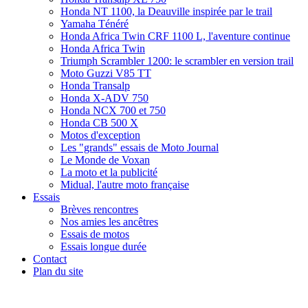
Honda NT 1100, la Deauville inspirée par le trail
Yamaha Ténéré
Honda Africa Twin CRF 1100 L, l'aventure continue
Honda Africa Twin
Triumph Scrambler 1200: le scrambler en version trail
Moto Guzzi V85 TT
Honda Transalp
Honda X-ADV 750
Honda NCX 700 et 750
Honda CB 500 X
Motos d'exception
Les "grands" essais de Moto Journal
Le Monde de Voxan
La moto et la publicité
Midual, l'autre moto française
Essais
Brèves rencontres
Nos amies les ancêtres
Essais de motos
Essais longue durée
Contact
Plan du site