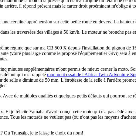
ntation de la moto à la presse qu'il était à l'origine du retard de ce mod
 arrière, il répond présent mais le carter droit proéminent m'oblige à 
c une certaine appréhension sur cette petite route en devers. La hauteur e
t dans les traversées des villages à 50 km/h. Le moteur ne bronche pas 
 même régime que sur ma CB 500 X depuis l'installation du pignon de 16 
ute (voire plus large comme le propose l'équipementier Givi) sera à env
ntes.
cinq minutes supplémentaires m'ont permis de mieux cerner la moto. Son 
os défaut qui m'a rappelé
mon petit essai de l'Africa Twin Adventure Sp
ur de selle a diminué de 50 mm. L'étroitesse de la selle à l'arrière prom
gler.
es. Avec de multiples qualités et quelques petits défauts qui pourront se 
ix. Et je félicite Yamaha d'avoir conçu cette moto qui n'a pas cédé aux 
ence. Tous les motards ne veulent pas (ou n'ont pas les moyens d'acheter)
? Ou Transalp, je te laisse le choix du nom!