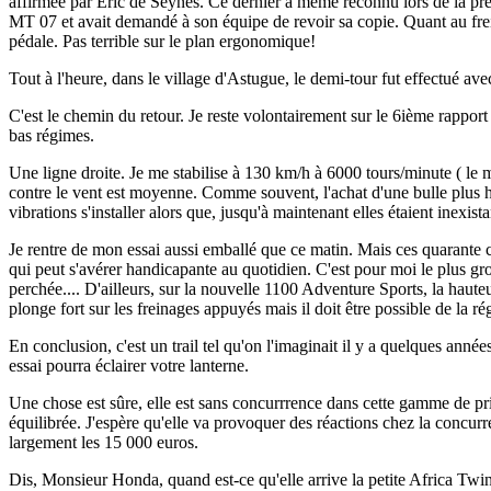
affirmée par Eric de Seynes. Ce dernier a même reconnu lors de la prése
MT 07 et avait demandé à son équipe de revoir sa copie. Quant au frein
pédale. Pas terrible sur le plan ergonomique!
Tout à l'heure, dans le village d'Astugue, le demi-tour fut effectué ave
C'est le chemin du retour. Je reste volontairement sur le 6ième rappor
bas régimes.
Une ligne droite. Je me stabilise à 130 km/h à 6000 tours/minute ( le
contre le vent est moyenne. Comme souvent, l'achat d'une bulle plus ha
vibrations s'installer alors que, jusqu'à maintenant elles étaient inexista
Je rentre de mon essai aussi emballé que ce matin. Mais ces quarante 
qui peut s'avérer handicapante au quotidien. C'est pour moi le plus gr
perchée.... D'ailleurs, sur la nouvelle 1100 Adventure Sports, la haute
plonge fort sur les freinages appuyés mais il doit être possible de la ré
En conclusion, c'est un trail tel qu'on l'imaginait il y a quelques anné
essai pourra éclairer votre lanterne.
Une chose est sûre, elle est sans concurrrence dans cette gamme de pr
équilibrée. J'espère qu'elle va provoquer des réactions chez la concurr
largement les 15 000 euros.
Dis, Monsieur Honda, quand est-ce qu'elle arrive la petite Africa Twin