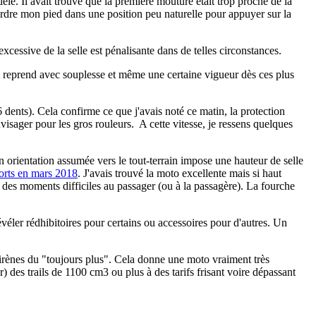
èle. Il avait trouvé que la première mouture était trop proche de la
tordre mon pied dans une position peu naturelle pour appuyer sur la
xcessive de la selle est pénalisante dans de telles circonstances.
et reprend avec souplesse et même une certaine vigueur dès ces plus
dents). Cela confirme ce que j'avais noté ce matin, la protection
isager pour les gros rouleurs. A cette vitesse, je ressens quelques
orientation assumée vers le tout-terrain impose une hauteur de selle
orts en mars 2018
. J'avais trouvé la moto excellente mais si haut
et des moments difficiles au passager (ou à la passagère). La fourche
révéler rédhibitoires pour certains ou accessoires pour d'autres. Un
sirènes du "toujours plus". Cela donne une moto vraiment très
 des trails de 1100 cm3 ou plus à des tarifs frisant voire dépassant