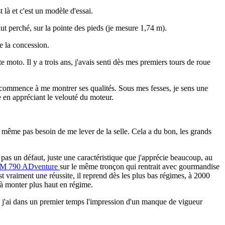
 là et c'est un modèle d'essai.
aut perché, sur la pointe des pieds (je mesure 1,74 m).
de la concession.
e moto. Il y a trois ans, j'avais senti dès mes premiers tours de roue
 commence à me montrer ses qualités. Sous mes fesses, je sens une
e en appréciant le velouté du moteur.
ai même pas besoin de me lever de la selle. Cela a du bon, les grands
t pas un défaut, juste une caractéristique que j'apprécie beaucoup, au
 790 ADventure
sur le même tronçon qui rentrait avec gourmandise
st vraiment une réussite, il reprend dès les plus bas régimes, à 2000
'à monter plus haut en régime.
s, j'ai dans un premier temps l'impression d'un manque de vigueur