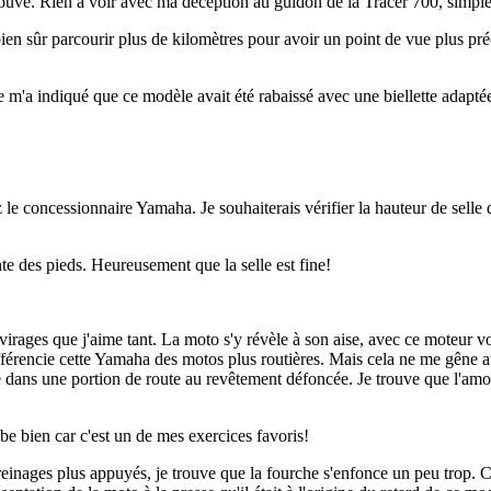
prouvé. Rien à voir avec ma déception au guidon de la Tracer 700, simple r
t bien sûr parcourir plus de kilomètres pour avoir un point de vue plus p
re m'a indiqué que ce modèle avait été rabaissé avec une biellette adapt
ez le concessionnaire Yamaha. Je souhaiterais vérifier la hauteur de selle
inte des pieds. Heureusement que la selle est fine!
à virages que j'aime tant. La moto s'y révèle à son aise, avec ce moteur 
 différencie cette Yamaha des motos plus routières. Mais cela ne me gê
entre dans une portion de route au revêtement défoncée. Je trouve que l'
be bien car c'est un de mes exercices favoris!
nages plus appuyés, je trouve que la fourche s'enfonce un peu trop. C'es