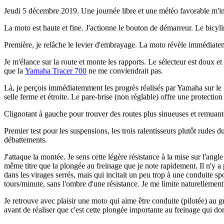
Jeudi 5 décembre 2019. Une journée libre et une météo favorable m'inci
La moto est haute et fine. J'actionne le bouton de démarreur. Le bicylin
Première, je relâche le levier d'embrayage. La moto révèle immédiateme
Je m'élance sur la route et monte les rapports. Le sélecteur est doux et 
que la
Yamaha Tracer 700
ne me conviendrait pas.
Là, je perçois immédiatemment les progrès réalisés par Yamaha sur le
selle ferme et étroite. Le pare-brise (non réglable) offre une protecti
Clignotant à gauche pour trouver des routes plus sinueuses et remuant
Premier test pour les suspensions, les trois ralentisseurs plutôt rudes
débattements.
J'attaque la montée. Je sens cette légère résistance à la mise sur l'ang
même titre que la plongée au freinage que je note rapidement. Il n'y a p
dans les virages serrés, mais qui incitait un peu trop à une conduite s
tours/minute, sans l'ombre d'une résistance. Je me limite naturelleme
Je retrouve avec plaisir une moto qui aime être conduite (pilotée) au 
avant de réaliser que c'est cette plongée importante au freinage qui do