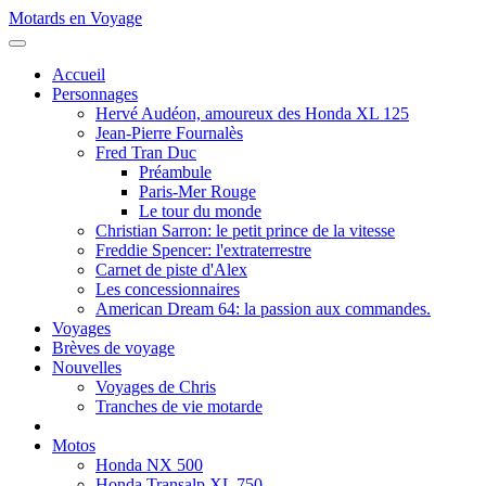
Motards en Voyage
Accueil
Personnages
Hervé Audéon, amoureux des Honda XL 125
Jean-Pierre Fournalès
Fred Tran Duc
Préambule
Paris-Mer Rouge
Le tour du monde
Christian Sarron: le petit prince de la vitesse
Freddie Spencer: l'extraterrestre
Carnet de piste d'Alex
Les concessionnaires
American Dream 64: la passion aux commandes.
Voyages
Brèves de voyage
Nouvelles
Voyages de Chris
Tranches de vie motarde
Motos
Honda NX 500
Honda Transalp XL 750