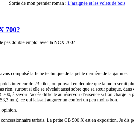
Sortie de mon premier roman :
L’araignée et les volets de bois
X 700?
elle pas double emploi avec la NCX 700?
avais compulsé la fiche technique de la petite dernière de la gamme.
oids inférieur de 23 kilos, on pouvait en déduire que la moto serait pl
pas rien, surtout si elle se révélait aussi sobre que sa sœur puisque, da
700, à savoir l’accès difficile au réservoir d’essence si l’on charge la par
53,3 mm), ce qui laissait augurer un confort un peu moins bon.
n opinion.
n concessionnaire tarbais. La petite CB 500 X est en exposition. Je dis pe