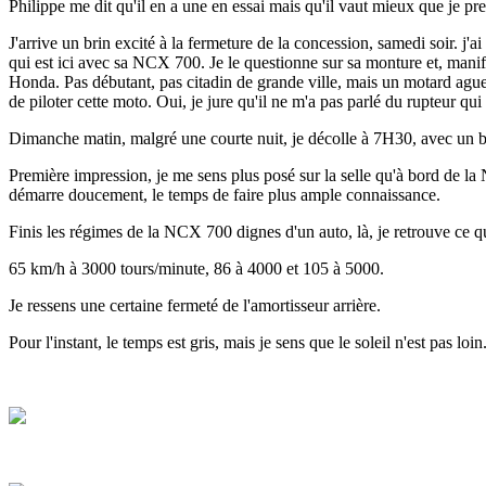
Philippe me dit qu'il en a une en essai mais qu'il vaut mieux que je pr
J'arrive un brin excité à la fermeture de la concession, samedi soir. j'
qui est ici avec sa NCX 700. Je le questionne sur sa monture et, manifes
Honda. Pas débutant, pas citadin de grande ville, mais un motard ague
de piloter cette moto. Oui, je jure qu'il ne m'a pas parlé du rupteur qu
Dimanche matin, malgré une courte nuit, je décolle à 7H30, avec un 
Première impression, je me sens plus posé sur la selle qu'à bord de l
démarre doucement, le temps de faire plus ample connaissance.
Finis les régimes de la NCX 700 dignes d'un auto, là, je retrouve ce q
65 km/h à 3000 tours/minute, 86 à 4000 et 105 à 5000.
Je ressens une certaine fermeté de l'amortisseur arrière.
Pour l'instant, le temps est gris, mais je sens que le soleil n'est pas 