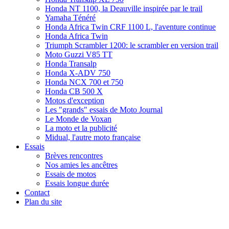
Honda NT 1100, la Deauville inspirée par le trail
Yamaha Ténéré
Honda Africa Twin CRF 1100 L, l'aventure continue
Honda Africa Twin
Triumph Scrambler 1200: le scrambler en version trail
Moto Guzzi V85 TT
Honda Transalp
Honda X-ADV 750
Honda NCX 700 et 750
Honda CB 500 X
Motos d'exception
Les "grands" essais de Moto Journal
Le Monde de Voxan
La moto et la publicité
Midual, l'autre moto française
Essais
Brèves rencontres
Nos amies les ancêtres
Essais de motos
Essais longue durée
Contact
Plan du site