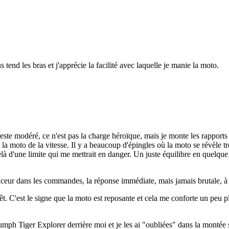
 tend les bras et j'apprécie la facilité avec laquelle je manie la moto.
reste modéré, ce n'est pas la charge héroïque, mais je monte les rapport
moto de la vitesse. Il y a beaucoup d'épingles où la moto se révèle très 
u delà d'une limite qui me mettrait en danger. Un juste équilibre en quelq
ouceur dans les commandes, la réponse immédiate, mais jamais brutale, à
t. C'est le signe que la moto est reposante et cela me conforte un peu plu
iumph Tiger Explorer derrière moi et je les ai "oubliées" dans la montée 