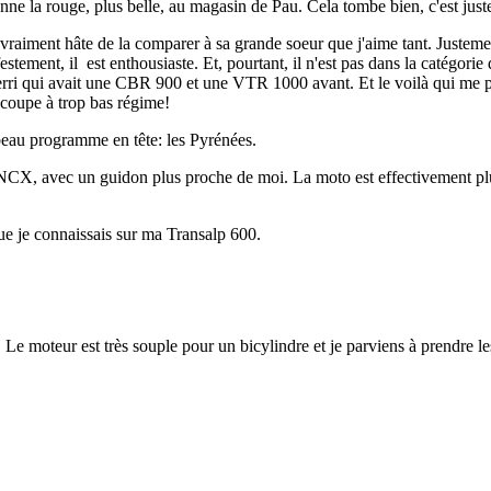
enne la rouge, plus belle, au magasin de Pau. Cela tombe bien, c'est just
ai vraiment hâte de la comparer à sa grande soeur que j'aime tant. Justeme
tement, il est enthousiaste. Et, pourtant, il n'est pas dans la catégorie 
rri qui avait une CBR 900 et une VTR 1000 avant. Et le voilà qui me par
i coupe à trop bas régime!
beau programme en tête: les Pyrénées.
a NCX, avec un guidon plus proche de moi. La moto est effectivement plu
ue je connaissais sur ma Transalp 600.
loin. Le moteur est très souple pour un bicylindre et je parviens à prendre